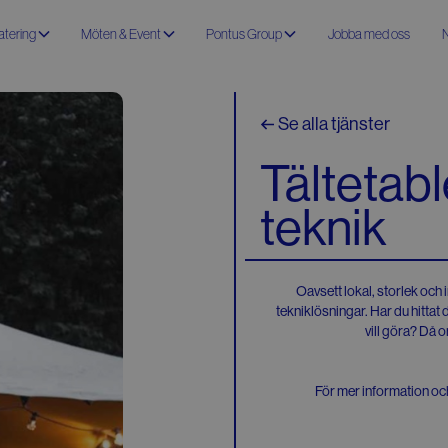
atering
Möten & Event
Pontus Group
Jobba med oss
Se alla tjänster
Tältetabl
teknik
Oavsett lokal, storlek och
tekniklösningar. Har du hittat
vill göra? Då o
För mer information och