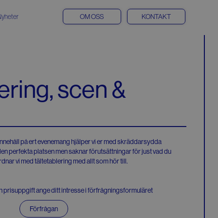
OM OSS
KONTAKT
Nyheter
ering, scen &
 innehåll på ert evenemang hjälper vi er med skräddarsydda
 den perfekta platsen men saknar förutsättningar för just vad du
rdnar vi med tältetablering med allt som hör till.
 prisuppgift ange ditt intresse i förfrågningsformuläret
Förfrågan