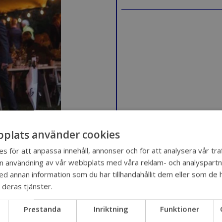
plats använder cookies
s för att anpassa innehåll, annonser och för att analysera vår traf
in användning av vår webbplats med våra reklam- och analyspart
 annan information som du har tillhandahållit dem eller som de h
 deras tjänster.
Integritetspolicy
Prestanda
Inriktning
Funktioner
Utforska våra tjänster