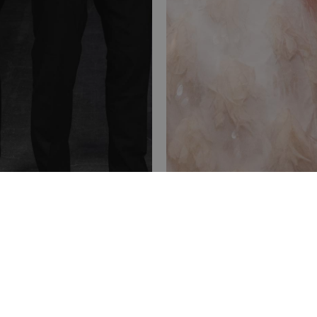
erveringspersonal
Underhållning &
 kockar
musik
us Group
Pontus Brands
Powered by
Dubbel W