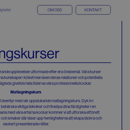
Nyheter
OM OSS
KONTAKT
ngskurser
rande upplevelser utformade efter era önskemål. Våra kurser
ina kunskaper i köket men även deras relationer och potentiella
vägleds givetvis hela tiden av våra professionella kockar.
Matlagningskurs
skt äventyr med vår uppslukande matlagningskurs. Dyk in i
behärska viktiga tekniker och finslipa dina färdigheter i en
ans med våra erfarna kockar kommer vi att utforska ett brett
r och smaker där låser upp hemligheterna att skapa läckra och
vackert presenterade rätter.